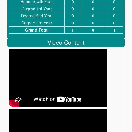
Honours 4th Year
0
0
0
Degree 1st Year
0
0
0
Degree 2nd Year
0
0
0
Degree 3rd Year
0
0
0
Grand Total
1
0
1
Video Content