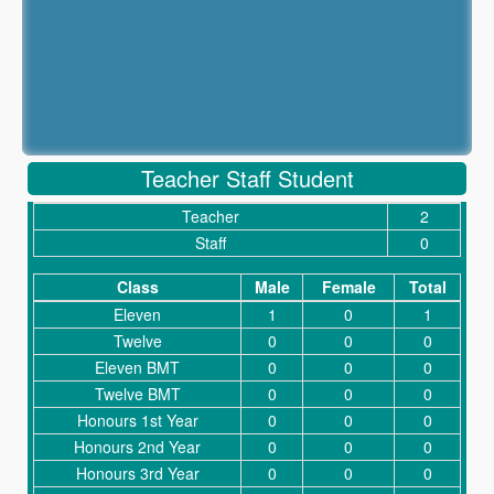
Teacher Staff Student
Teacher
2
Staff
0
Class
Male
Female
Total
Eleven
1
0
1
Twelve
0
0
0
Eleven BMT
0
0
0
Twelve BMT
0
0
0
Honours 1st Year
0
0
0
Honours 2nd Year
0
0
0
Honours 3rd Year
0
0
0