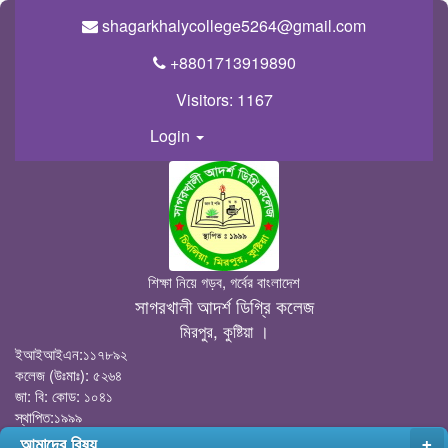
shagarkhalycollege5264@gmail.com
+8801713919890
Visitors:
1167
Login
শিক্ষা নিয়ে গড়ব, গর্বের বাংলাদেশ
সাগরখালী আদর্শ ডিগ্রি কলেজ
মিরপুর, কুষ্টিয়া ।
ইআইআইএন:১১৭৮৯২
কলেজ (উঃমাঃ): ৫২৬৪
জা: বি: কোড: ১০৪১
স্থাপিত:১৯৯৯
আমাদের বিষয়
+