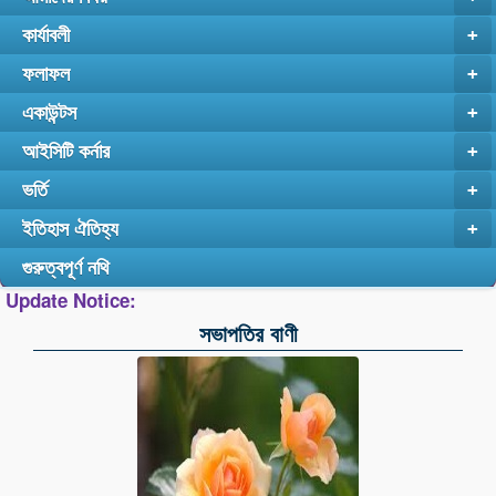
কার্যাবলী
+
ফলাফল
+
একাউন্টস
+
আইসিটি কর্নার
+
ভর্তি
+
ইতিহাস ঐতিহ্য
+
গুরুত্বপূর্ণ নথি
Update Notice:
সভাপতির বাণী